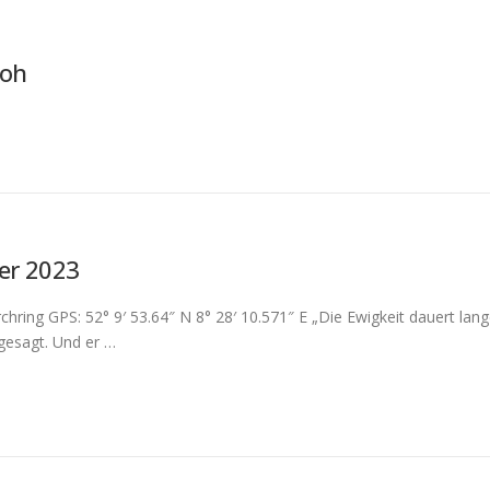
loh
er 2023
hring GPS: 52° 9′ 53.64″ N 8° 28′ 10.571″ E „Die Ewigkeit dauert lang
gesagt. Und er …