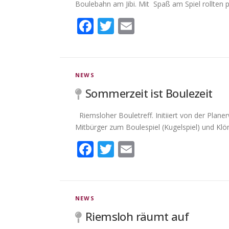
Boulebahn am Jibi. Mit Spaß am Spiel rollten 
Facebook
Twitter
Email
NEWS
Sommerzeit ist Boulezeit
Riemsloher Bouletreff. Initiiert von der Plane
Mitbürger zum Boulespiel (Kugelspiel) und Klö
Facebook
Twitter
Email
NEWS
Riemsloh räumt auf