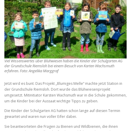
e
f
o
o
a
n
n
t
t
s
s
s
i
e
z
i
e
f
z
.
e
o
.
n
t
Viel Wissenswertes über Blühwiesen haben die Kinder der Schulgarten AG
s
der Grundschule Riemsloh bei einem Besuch von Karten Wachsmuth
erfahren. Foto: Angelika Marggraf
i
z
Jetzt wird es bunt: Das Projekt „Blumiges Melle“ machte jetzt Station in
e
der Grundschule Riemsloh. Dort wurde das Blühwiesenprojekt
umgesetzt. Mitinitiator Karsten Wachsmuth war in die Schule gekommen,
.
um die Kinder bei der Aussaat wichtige Tipps zu geben.
Die Kinder der Schulgarten AG hatten schon lange auf diesen Termin
gewartet und waren nun voller Eifer dabei.
Sie beantworteten die Fragen zu Bienen und Wildbienen, die ihnen