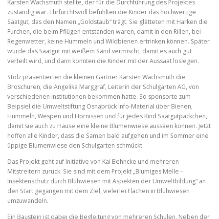
Karsten Wachsmuth stellte, der für die Durchführung des Projektes
zuständig war. Ehrfurchtsvoll befühlten die Kinder das hochwertige
Saatgut, das den Namen „Goldstaub“ trägt. Sie glätteten mit Harken die
Furchen, die beim Pflügen entstanden waren, damit in den Rillen, bei
Regenwetter, keine Hummeln und Wildbienen ertrinken können. Später
wurde das Saatgut mit weißem Sand vermischt, damit es auch gut
verteilt wird, und dann konnten die Kinder mit der Aussaat loslegen.
Stolz präsentierten die kleinen Gärtner Karsten Wachsmuth die
Broschüren, die Angelika Marggraf, Leiterin der Schulgarten AG, von
verschiedenen Institutionen bekommen hatte. So sponsorte zum
Beipsiel die Umweltstiftung Osnabrück Info-Material über Bienen,
Hummeln, Wespen und Hornissen und für jedes Kind Saatgutpäckchen,
damit sie auch zu Hause eine kleine Blumenwiese aussäen können. Jetzt
hoffen alle Kinder, dass die Samen bald aufgehen und im Sommer eine
üppige Blumenwiese den Schulgarten schmückt.
Das Projekt geht auf Initiative von Kai Behncke und mehreren
Mitstreitern zurück. Sie sind mit dem Projekt „Blumiges Melle –
Insektenschutz durch Blühwiesen mit Aspekten der Umweltbildung“ an
den Start gegangen mit dem Ziel, vielerlei Flächen in Blühwiesen
umzuwandeln.
Ein Baustein ist dabei die Begleitung von mehreren Schulen. Neben der