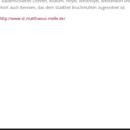
 Bauernschaften Döhren, Krukum, Hoyel, Westhoyel, Westendorf un
hört auch Bennien, das dem Stadtteil Bruchmühlen zugeordnet ist.
http://www.st-matthaeus-melle.de/