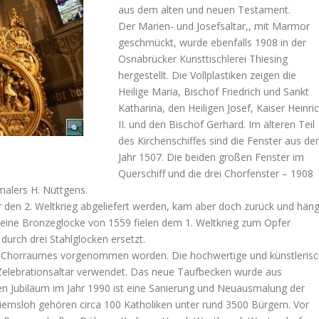
aus dem alten und neuen Testament.
Der Marien- und Josefsaltar,, mit Marmor
geschmückt, wurde ebenfalls 1908 in der
Osnabrücker Kunsttischlerei Thiesing
hergestellt. Die Vollplastiken zeigen die
Heilige Maria, Bischof Friedrich und Sankt
Katharina, den Heiligen Josef, Kaiser Heinri
II. und den Bischof Gerhard. Im älteren Teil
des Kirchenschiffes sind die Fenster aus d
Jahr 1507. Die beiden großen Fenster im
Querschiff und die drei Chorfenster – 1908
malers H. Nüttgens.
den 2. Weltkrieg abgeliefert werden, kam aber doch zurück und häng
kleine Bronzeglocke von 1559 fielen dem 1. Weltkrieg zum Opfer
rch drei Stahlglocken ersetzt.
s Chorraumes vorgenommen worden. Die hochwertige und künstlerisc
elebrationsaltar verwendet. Das neue Taufbecken wurde aus
gen Jubiläum im Jahr 1990 ist eine Sanierung und Neuausmalung der
iemsloh gehören circa 100 Katholiken unter rund 3500 Bürgern. Vor