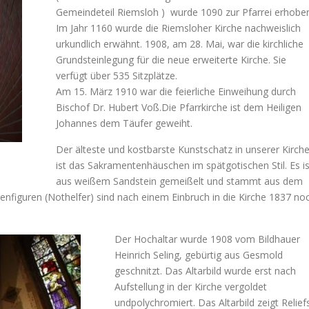
a
r
t
Gemeindeteil Riemsloh ) wurde 1090 zur Pfarrei erhobe
s
e
f
Im Jahr 1160 wurde die Riemsloher Kirche nachweislich
e
f
o
urkundlich erwähnt. 1908, am 28. Mai, war die kirchliche
o
a
n
n
Grundsteinlegung für die neue erweiterte Kirche. Sie
t
s
t
verfügt über 535 Sitzplätze.
s
i
s
Am 15. März 1910 war die feierliche Einweihung durch
e
z
i
Bischof Dr. Hubert Voß.Die Pfarrkirche ist dem Heiligen
e
f
z
Johannes dem Täufer geweiht.
.
o
e
Der älteste und kostbarste Kunstschatz in unserer Kirch
.
n
ist das Sakramentenhäuschen im spätgotischen Stil. Es is
t
aus weißem Sandstein gemeißelt und stammt aus dem
genfiguren (Nothelfer) sind nach einem Einbruch in die Kirche 1837 no
s
i
z
Der Hochaltar wurde 1908 vom Bildhauer
Heinrich Seling, gebürtig aus Gesmold
e
geschnitzt. Das Altarbild wurde erst nach
.
Aufstellung in der Kirche vergoldet
undpolychromiert. Das Altarbild zeigt Relief