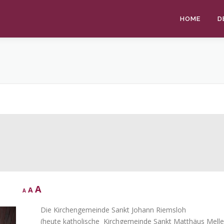
HOME
D
D
R
I
A
A
A
e
e
c
n
s
Die Kirchengemeinde Sankt Johann Riemsloh
r
c
e
e
(heute katholische Kirchgemeinde Sankt Matthäus Melle