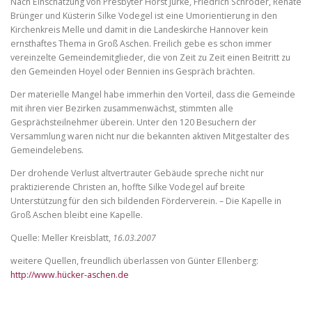
Nach Einschätzung von Presbyter Horst Jurke, Friedrich Schröder, Renate
Brünger und Küsterin Silke Vodegel ist eine Umorientierung in den
Kirchenkreis Melle und damit in die Landeskirche Hannover kein
ernsthaftes Thema in Groß Aschen. Freilich gebe es schon immer
vereinzelte Gemeindemitglieder, die von Zeit zu Zeit einen Beitritt zu
den Gemeinden Hoyel oder Bennien ins Gespräch brächten.
Der materielle Mangel habe immerhin den Vorteil, dass die Gemeinde
mit ihren vier Bezirken zusammenwächst, stimmten alle
Gesprächsteilnehmer überein. Unter den 120 Besuchern der
Versammlung waren nicht nur die bekannten aktiven Mitgestalter des
Gemeindelebens.
Der drohende Verlust altvertrauter Gebäude spreche nicht nur
praktizierende Christen an, hoffte Silke Vodegel auf breite
Unterstützung für den sich bildenden Förderverein. – Die Kapelle in
Groß Aschen bleibt eine Kapelle.
Quelle: Meller Kreisblatt,
16.03.2007
weitere Quellen, freundlich überlassen von Günter Ellenberg:
http://www.hücker-aschen.de