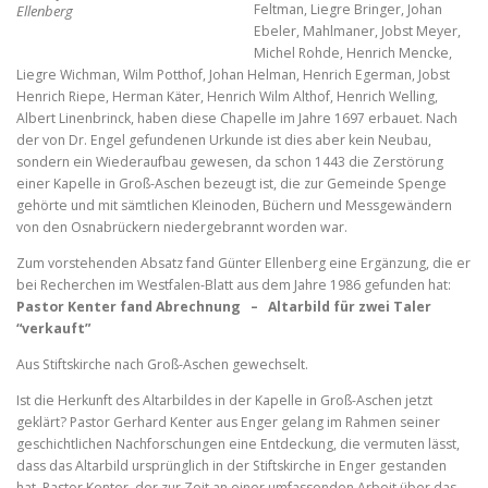
Feltman, Liegre Bringer, Johan
Ellenberg
Ebeler, Mahlmaner, Jobst Meyer,
Michel Rohde, Henrich Mencke,
Liegre Wichman, Wilm Potthof, Johan Helman, Henrich Egerman, Jobst
Henrich Riepe, Herman Käter, Henrich Wilm Althof, Henrich Welling,
Albert Linenbrinck, haben diese Chapelle im Jahre 1697 erbauet. Nach
der von Dr. Engel gefundenen Urkunde ist dies aber kein Neubau,
sondern ein Wiederaufbau gewesen, da schon 1443 die Zerstörung
einer Kapelle in Groß-Aschen bezeugt ist, die zur Gemeinde Spenge
gehörte und mit sämtlichen Kleinoden, Büchern und Messgewändern
von den Osnabrückern niedergebrannt worden war.
Zum vorstehenden Absatz fand Günter Ellenberg eine Ergänzung, die er
bei Recherchen im Westfalen-Blatt aus dem Jahre 1986 gefunden hat:
Pastor Kenter fand Abrechnung – Altarbild für zwei Taler
“verkauft”
Aus Stiftskirche nach Groß-Aschen gewechselt.
Ist die Herkunft des Altarbildes in der Kapelle in Groß-Aschen jetzt
geklärt? Pastor Gerhard Kenter aus Enger gelang im Rahmen seiner
geschichtlichen Nachforschungen eine Entdeckung, die vermuten lässt,
dass das Altarbild ursprünglich in der Stiftskirche in Enger gestanden
hat. Pastor Kenter, der zur Zeit an einer umfassenden Arbeit über das