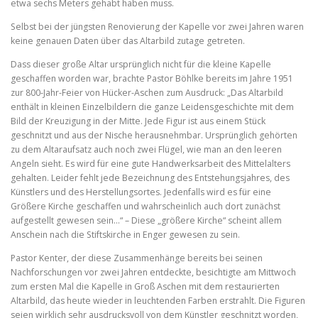
etwa sechs Meters gehabt haben muss.
Selbst bei der jüngsten Renovierung der Kapelle vor zwei Jahren waren
keine genauen Daten über das Altarbild zutage getreten.
Dass dieser große Altar ursprünglich nicht für die kleine Kapelle
geschaffen worden war, brachte Pastor Böhlke bereits im Jahre 1951
zur 800-Jahr-Feier von Hücker-Aschen zum Ausdruck: „Das Altarbild
enthält in kleinen Einzelbildern die ganze Leidensgeschichte mit dem
Bild der Kreuzigung in der Mitte. Jede Figur ist aus einem Stück
geschnitzt und aus der Nische herausnehmbar. Ursprünglich gehörten
zu dem Altaraufsatz auch noch zwei Flügel, wie man an den leeren
Angeln sieht. Es wird für eine gute Handwerksarbeit des Mittelalters
gehalten. Leider fehlt jede Bezeichnung des Entstehungsjahres, des
Künstlers und des Herstellungsortes. Jedenfalls wird es für eine
Größere Kirche geschaffen und wahrscheinlich auch dort zunächst
aufgestellt gewesen sein…“ – Diese „größere Kirche“ scheint allem
Anschein nach die Stiftskirche in Enger gewesen zu sein.
Pastor Kenter, der diese Zusammenhänge bereits bei seinen
Nachforschungen vor zwei Jahren entdeckte, besichtigte am Mittwoch
zum ersten Mal die Kapelle in Groß Aschen mit dem restaurierten
Altarbild, das heute wieder in leuchtenden Farben erstrahlt. Die Figuren
seien wirklich sehr ausdrucksvoll von dem Künstler geschnitzt worden,