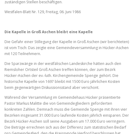
zuständigen Stellen beschäftigen.
Westfalen-Blatt Nr. 129, Freitag, 06. Juni 1986
Die Kapelle in Groß Aschen bleibt eine Kapelle
Die Gefahr einer Stillegung der Kapelle in Groß Aschen (wir berichteten)
ist vom Tisch: Das zeigte eine Gemeindeversammlung in Hücker-Aschen
mit 120 Teilnehmern.
Die Sparzwänge in der westfälischen Landeskirche hätten auch den
Riemsloher Ortsteil Groß Aschen treffen können, der zum Bezirk
Hücker-Aschen der ev.-luth. Kirchengemeinde Spenge gehört. Die
historische Kapelle von 1697 bleibt mit 1500 Euro jährlichen Kosten
beim gegenwärtigen Diskussionsstand aber verschont.
Während der Versammlung im Gemeindehaus Hücker präsentierte
Pastor Markus Malitte die von Gemeindegliedern geforderten
konkreten Zahlen. Demnach muss die Gemeinde Spenge mit ihren vier
Bezirken insgesamt 31.000 Euro laufende Kosten jährlich einsparen. Der
Bezirk Hücker-Aschen soll seine Ausgaben um 17.000 Euro verringern.
Die Beträge errechnen sich aus der Differenz zum statistischen Bedarf
pro Gemeindeglied, den die Kreissynode Herford beschlossen hat.