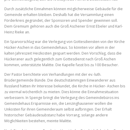
Durch zusätzliche Einnahmen können möglicherweise Gebäude für die
Gemeinde erhalten bleiben. Deshalb hat die Versammlung einen
Förderkreis gegründet, der Sponsoren und Spender gewinnen soll.
Dem Gremium gehören auch die Groß Aschener Ernst Ebeler und Karl-
Heinz Rieke an.
Ein Sparvorschlag war die Verlegung von Gottesdiensten von der Kirche
Hücker-Aschen in das Gemeindehaus. So könnten vor allem in der
kalten Jahreszeit Heizkosten gespart werden. Den Vorschlag, dass die
Hückeraner auch gelegentlich zum Gottesdienst nach Groß Aschen
kommen, unterstützte Malitte. Die Kapelle fasst bis zu 100 Besucher.
Der Pastor berichtete von Verhandlungen mit der ev.-luth.
Brüdergemeinde Bünde. Die deutschstämmigen Einwanderer aus
Russland hätten ihr Interesse bekundet, die Kirche in Hücker- Aschen bis
zu viermal wöchentlich zu mieten. Dies könne die Einnahmesituation
verbessern. In Spenge bringt die Verlegung des Gemeindebüros ins
Gemeindehaus Ersparnisse ein, die Lenzinghausener wollen die
Unkosten für ihren Gemeinderaum selbst aufbringen. Der Erhalt
historischer Gebäudesubstanz habe Vorrang, solange andere
Möglichkeiten bestehen, meinte Malitte.