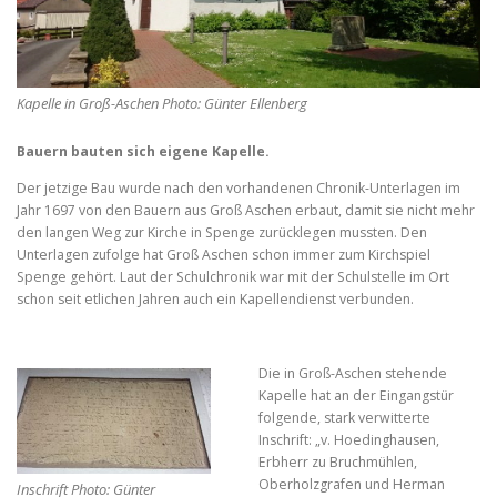
e
z
i
e
f
z
.
e
o
.
n
Kapelle in Groß-Aschen Photo: Günter Ellenberg
t
s
Bauern bauten sich eigene Kapelle.
i
Der jetzige Bau wurde nach den vorhandenen Chronik-Unterlagen im
z
Jahr 1697 von den Bauern aus Groß Aschen erbaut, damit sie nicht mehr
den langen Weg zur Kirche in Spenge zurücklegen mussten. Den
e
Unterlagen zufolge hat Groß Aschen schon immer zum Kirchspiel
.
Spenge gehört. Laut der Schulchronik war mit der Schulstelle im Ort
schon seit etlichen Jahren auch ein Kapellendienst verbunden.
Die in Groß-Aschen stehende
Kapelle hat an der Eingangstür
folgende, stark verwitterte
Inschrift: „v. Hoedinghausen,
Erbherr zu Bruchmühlen,
Oberholzgrafen und Herman
Inschrift Photo: Günter