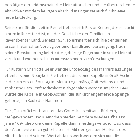
bestätigte der leidenschaftliche Heimatforscher und die überraschende
Ähnlichkeit mit dem heutigen Altarbild in Enger sei auch für ihn eine
neue Entdeckung.
Seit seiner Studienzeit in Bethel befasst sich Pastor Kenter, der seit acht
Jahren in Ruhestand ist, mit der Geschichte der Familien im
Ravensberger Land. Bereits 1934, so erinnert er sich, hielt er seinen
ersten historischen Vortrag vor einer Landfrauenvereinigung. Nach
seiner Pensionierung kehrte der gebürtige Engeraner in seine Heimat
zurück und widmet sich nun intensiv seinen Nachforschungen.
Für Küsterin Charlotte Beer war die Entdeckung des Pfarrers aus Enger
ebenfalls eine Neuigkeit. Sie betreut die kleine Kapelle in Groß-Aschen,
in der am ersten Sonntag im Monat regelmäßig Gottesdienste und
zahlreiche Familienfeierlichkeiten abgehalten werden. Im Jahre 1443
wurde die Kapelle in Groß-Aschen, die zur Kirchengemeinde Spenge
gehörte, ein Raub der Flammen.
Die „Osnabrücker“ brannten das Gotteshaus mitsamt Büchern,
Meßgewändern und Kleinodien nieder. Seit dem Wiederaufbau im
Jahre 1697 blieb die kleine Kapelle dann allerdings verschont, so dass
der Altar heute noch gut erhalten ist. Mit der genauen Herkunft des
Altarbildes und seinem Wert als Kunstwerk werden sich nun die