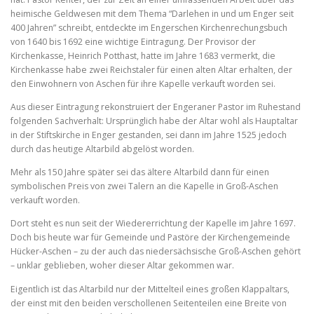
heimische Geldwesen mit dem Thema “Darlehen in und um Enger seit
400 Jahren” schreibt, entdeckte im Engerschen Kirchenrechungsbuch
von 1640 bis 1692 eine wichtige Eintragung. Der Provisor der
Kirchenkasse, Heinrich Potthast, hatte im Jahre 1683 vermerkt, die
Kirchenkasse habe zwei Reichstaler für einen alten Altar erhalten, der
den Einwohnern von Aschen für ihre Kapelle verkauft worden sei.
Aus dieser Eintragung rekonstruiert der Engeraner Pastor im Ruhestand
folgenden Sachverhalt: Ursprünglich habe der Altar wohl als Hauptaltar
in der Stiftskirche in Enger gestanden, sei dann im Jahre 1525 jedoch
durch das heutige Altarbild abgelöst worden.
Mehr als 150 Jahre später sei das ältere Altarbild dann für einen
symbolischen Preis von zwei Talern an die Kapelle in Groß-Aschen
verkauft worden.
Dort steht es nun seit der Wiedererrichtung der Kapelle im Jahre 1697.
Doch bis heute war für Gemeinde und Pastöre der Kirchengemeinde
Hücker-Aschen – zu der auch das niedersächsische Groß-Aschen gehört
– unklar geblieben, woher dieser Altar gekommen war.
Eigentlich ist das Altarbild nur der Mittelteil eines großen Klappaltars,
der einst mit den beiden verschollenen Seitenteilen eine Breite von