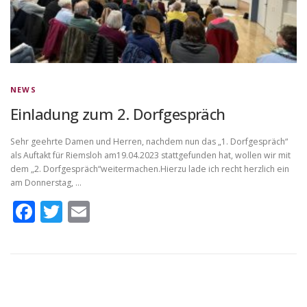
NEWS
Einladung zum 2. Dorfgespräch
Sehr geehrte Damen und Herren, nachdem nun das „1. Dorfgespräch“
als Auftakt für Riemsloh am19.04.2023 stattgefunden hat, wollen wir mit
dem „2. Dorfgespräch“weitermachen.Hierzu lade ich recht herzlich ein
am Donnerstag, …
Facebook
Twitter
Email