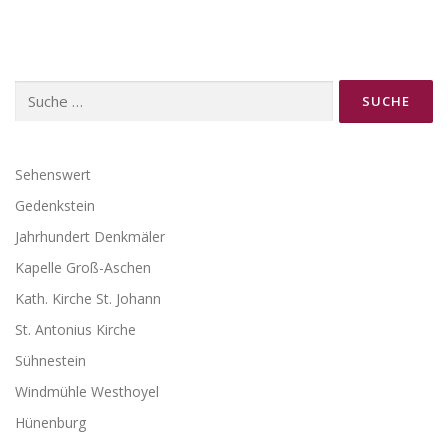
t
r
a
Suche
g
nach:
s
n
a
Sehenswert
v
Gedenkstein
i
Jahrhundert Denkmäler
g
Kapelle Groß-Aschen
a
Kath. Kirche St. Johann
t
i
St. Antonius Kirche
o
Sühnestein
n
Windmühle Westhoyel
Hünenburg