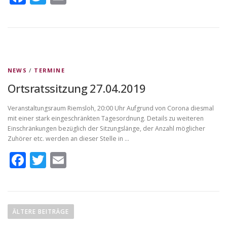
NEWS
/
TERMINE
Ortsratssitzung 27.04.2019
Veranstaltungsraum Riemsloh, 20:00 Uhr Aufgrund von Corona diesmal
mit einer stark eingeschränkten Tagesordnung. Details zu weiteren
Einschränkungen bezüglich der Sitzungslänge, der Anzahl möglicher
Zuhörer etc. werden an dieser Stelle in …
Facebook
Twitter
Email
B
e
ÄLTERE BEITRÄGE
i