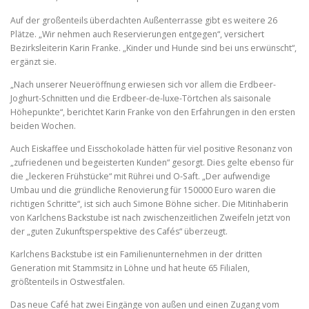
Auf der großenteils überdachten Außenterrasse gibt es weitere 26
Plätze. „Wir nehmen auch Reservierungen entgegen“, versichert
Bezirksleiterin Karin Franke. „Kinder und Hunde sind bei uns erwünscht“,
ergänzt sie.
„Nach unserer Neueröffnung erwiesen sich vor allem die Erdbeer-
Joghurt-Schnitten und die Erdbeer-de-luxe-Törtchen als saisonale
Höhepunkte“, berichtet Karin Franke von den Erfahrungen in den ersten
beiden Wochen.
Auch Eiskaffee und Eisschokolade hätten für viel positive Resonanz von
„zufriedenen und begeisterten Kunden“ gesorgt. Dies gelte ebenso für
die „leckeren Frühstücke“ mit Rührei und O-Saft. „Der aufwendige
Umbau und die gründliche Renovierung für 150000 Euro waren die
richtigen Schritte“, ist sich auch Simone Böhne sicher. Die Mitinhaberin
von Karlchens Backstube ist nach zwischenzeitlichen Zweifeln jetzt von
der „guten Zukunftsperspektive des Cafés“ überzeugt.
Karlchens Backstube ist ein Familienunternehmen in der dritten
Generation mit Stammsitz in Löhne und hat heute 65 Filialen,
größtenteils in Ostwestfalen.
Das neue Café hat zwei Eingänge von außen und einen Zugang vom