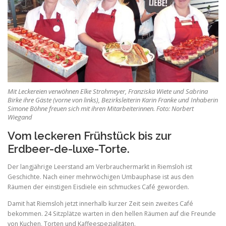
e
f
o
o
a
n
n
t
t
s
s
s
i
e
z
i
e
f
z
.
e
o
.
n
Mit Leckereien verwöhnen Elke Strohmeyer, Franziska Wiete und Sabrina
t
Birke ihre Gäste (vorne von links), Bezirksleiterin Karin Franke und Inhaberin
Simone Böhne freuen sich mit ihren Mitarbeiterinnen. Foto: Norbert
s
Wiegand
i
Vom leckeren Frühstück bis zur
z
Erdbeer-de-luxe-Torte.
e
.
Der langjährige Leerstand am Verbrauchermarkt in Riemsloh ist
Geschichte. Nach einer mehrwöchigen Umbauphase ist aus den
Räumen der einstigen Eisdiele ein schmuckes Café geworden.
Damit hat Riemsloh jetzt innerhalb kurzer Zeit sein zweites Café
bekommen. 24 Sitzplätze warten in den hellen Räumen auf die Freunde
von Kuchen, Torten und Kaffeespezialitäten.