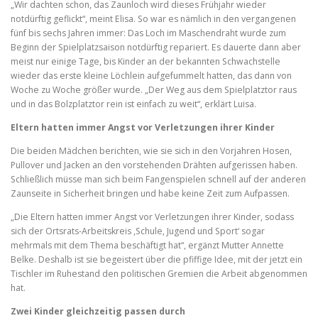
„Wir dachten schon, das Zaunloch wird dieses Frühjahr wieder
notdürftig geflickt“, meint Elisa. So war es nämlich in den vergangenen
fünf bis sechs Jahren immer: Das Loch im Maschendraht wurde zum
Beginn der Spielplatzsaison notdürftig repariert. Es dauerte dann aber
meist nur einige Tage, bis Kinder an der bekannten Schwachstelle
wieder das erste kleine Löchlein aufgefummelt hatten, das dann von
Woche zu Woche größer wurde. „Der Weg aus dem Spielplatztor raus
und in das Bolzplatztor rein ist einfach zu weit“, erklärt Luisa.
Eltern hatten immer Angst vor Verletzungen ihrer Kinder
Die beiden Mädchen berichten, wie sie sich in den Vorjahren Hosen,
Pullover und Jacken an den vorstehenden Drähten aufgerissen haben.
Schließlich müsse man sich beim Fangenspielen schnell auf der anderen
Zaunseite in Sicherheit bringen und habe keine Zeit zum Aufpassen.
„Die Eltern hatten immer Angst vor Verletzungen ihrer Kinder, sodass
sich der Ortsrats-Arbeitskreis ,Schule, Jugend und Sport‘ sogar
mehrmals mit dem Thema beschäftigt hat“, ergänzt Mutter Annette
Belke. Deshalb ist sie begeistert über die pfiffige Idee, mit der jetzt ein
Tischler im Ruhestand den politischen Gremien die Arbeit abgenommen
hat.
Zwei Kinder gleichzeitig passen durch