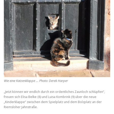
e
f
o
o
a
n
n
t
t
s
s
s
i
e
z
i
e
f
z
.
e
o
.
n
t
s
i
z
e
Wie eine Katzenklappe … Photo: Derek Harper
.
„Jetzt können wir endlich durch ein ordentliches Zaunloch schlüpfen“,
freuen sich Elisa Belke (8) und Luisa Kombrink (9) über die neue
„Kinderklappe“ zwischen dem Spielplatz und dem Bolzplatz an der
Riemsloher Jahnstraße.