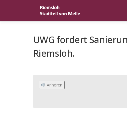
Zum
Inhalt
springen
UWG fordert Sanierun
Riemsloh.
 Anhören