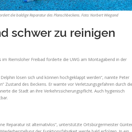
 fordert die baldige Reparatur des Planschbeckens. Foto: Norbert Wiegand
nd schwer zu reinigen
ns im Riemsloher Freibad forderte die UWG am Montagabend in der
er Delphin lösen sich und können hochgeklappt werden“, nannte Peter
ten“ Zustand des Beckens. Er warnte vor Verletzungsgefahren durch di
erte die Stadt an ihre Verkehrssicherungspflicht. Auch hygienisch
tbar.
ine Reparatur ist alternativlos“, unterstützte Ortsbürgermeister Günte
iederherstellung der Funktionsfähigkeit werde bald erfolgen. In ein