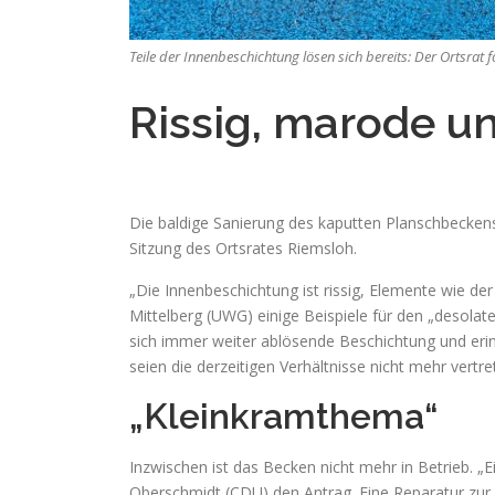
Teile der Innenbeschichtung lösen sich bereits: Der Ortsrat
Rissig, marode u
Die baldige Sanierung des kaputten Planschbecke
Sitzung des Ortsrates Riemsloh.
„Die Innenbeschichtung ist rissig, Elemente wie d
Mittelberg (UWG) einige Beispiele für den „desola
sich immer weiter ablösende Beschichtung und erinn
seien die derzeitigen Verhältnisse nicht mehr vertre
„Kleinkramthema“
Inzwischen ist das Becken nicht mehr in Betrieb. „E
Oberschmidt (CDU) den Antrag. Eine Reparatur zur W