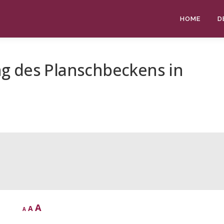
HOME
D
g des Planschbeckens in
D
R
I
A
A
A
e
e
c
n