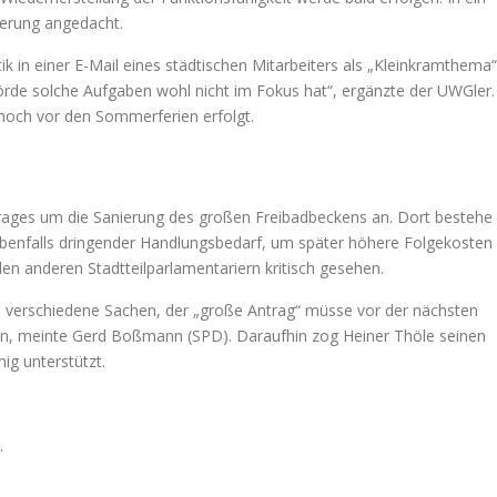
uerung angedacht.
ik in einer E-Mail eines städtischen Mitarbeiters als „Kleinkramthema“
örde solche Aufgaben wohl nicht im Fokus hat“, ergänzte der UWGler.
 noch vor den Sommerferien erfolgt.
trages um die Sanierung des großen Freibadbeckens an. Dort bestehe
benfalls dringender Handlungsbedarf, um später höhere Folgekosten
en anderen Stadtteilparlamentariern kritisch gesehen.
 verschiedene Sachen, der „große Antrag“ müsse vor der nächsten
en, meinte Gerd Boßmann (SPD). Daraufhin zog Heiner Thöle seinen
ig unterstützt.
.