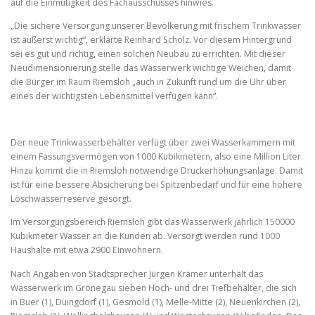
auf die Einmütigkeit des Fachausschusses hinwies.
„Die sichere Versorgung unserer Bevölkerung mit frischem Trinkwasser
ist äußerst wichtig“, erklärte Reinhard Scholz. Vor diesem Hintergrund
sei es gut und richtig, einen solchen Neubau zu errichten. Mit dieser
Neudimensionierung stelle das Wasserwerk wichtige Weichen, damit
die Bürger im Raum Riemsloh „auch in Zukunft rund um die Uhr über
eines der wichtigsten Lebensmittel verfügen kann“.
Der neue Trinkwasserbehälter verfügt über zwei Wasserkammern mit
einem Fassungsvermögen von 1000 Kubikmetern, also eine Million Liter.
Hinzu kommt die in Riemsloh notwendige Druckerhöhungsanlage. Damit
ist für eine bessere Absicherung bei Spitzenbedarf und für eine höhere
Löschwasserreserve gesorgt.
Im Versorgungsbereich Riemsloh gibt das Wasserwerk jährlich 150000
Kubikmeter Wasser an die Kunden ab. Versorgt werden rund 1000
Haushalte mit etwa 2900 Einwohnern.
Nach Angaben von Stadtsprecher Jürgen Krämer unterhält das
Wasserwerk im Grönegau sieben Hoch- und drei Tiefbehälter, die sich
in Buer (1), Düingdorf (1), Gesmold (1), Melle-Mitte (2), Neuenkirchen (2),