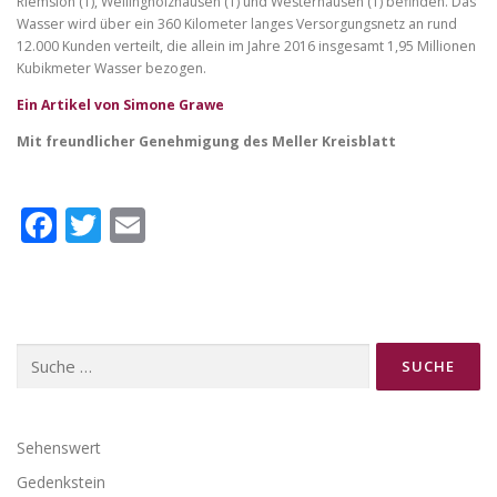
Riemsloh (1), Wellingholzhausen (1) und Westerhausen (1) befinden. Das
Wasser wird über ein 360 Kilometer langes Versorgungsnetz an rund
12.000 Kunden verteilt, die allein im Jahre 2016 insgesamt 1,95 Millionen
Kubikmeter Wasser bezogen.
Ein Artikel von Simone Grawe
Mit freundlicher Genehmigung des Meller Kreisblatt
Facebook
Twitter
Email
Suche
nach:
Sehenswert
Gedenkstein