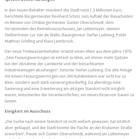
In den neuen Behälter investiert die Stadt rund 1,3 Millionen Euro,
berichtete Bürgermeister Reinhard Scholz zum Auftakt der Bauarbeiten
im Beisein von Ortsbürgermeister Günter Oberschmidt, dem
Vorsitzenden des Betriebsausschusses, Jan Lütkemeyer, seinem
Stellvertreter Luc Van de Walle, Bauingenieur Stefan Ludewig, Polier
Matthias Schilling und Klaus Leimbrock.
Der neue Trinkwasserbehälter ersetzt einen Alten aus dem Jahre 1970:
„Sein Fassungsvermögen ist einfach zu klein, um immer mehr Spitzen
bei der Abnahme der Landwirte und der benachbarten
Industrieanlagen abzufangen“, betonte Stefan Ludewig. Die alte Anlage
mit einem Fassungsvermögen von 360 Kubikmetern war nicht nur zu
klein, sondern auch stark sanierungsbedürftig. Da allerdings eine
Sanierung und eine Erweiterung am jetzigen Standort nicht möglich
waren, entschieden die Verantwortlichen, ein neues Reservoir bauen zu
lassen.
Einigkeit im Ausschuss
„Die Suche nach einem Standort ist nicht einfach gewesen, hat letztlich
aber geklappt, und die Stadt konnte die Fläche an der Krukumer Straße
erwerben“, freute sich Günter Oberschmidt, während Jan Lütkemeyer