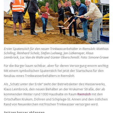
a
n
n
t
t
s
s
s
i
e
z
i
e
f
z
.
e
o
.
n
t
s
Erster Spatenstich für den neuen Trinkwasserbehälter in Riemsloh: Matthias
Schilling, Reinhard Scholz, Stefan Ludewig, Jan Lütkemeyer, Klaus
i
Leimbrock, Luc Van de Walle und Günter Oberschmidt. Foto: Simone Grawe
z
Für die Bürger kaum sichtbar, aber für deren Versorgung enorm wichtig:
e
Mit einem symbolischen Spatenstich fiel jetzt der Startschuss für den
.
Neubau eines Trinkwasserbehälters in Riemsloh.
Als „Schatz unter der Erde“ sieht der Betriebsleiter des Wasserwerks,
Klaus Leimbrock, den neuen Behälter an der Krukumer Straße, der ab
kommenden Winter rund 1000 Haushalte im Raum
Riemsloh
mit den
Ortschaften Krukum, Döhren und Schiplage-St. Annen und den östlichen
Rand von Neuenkirchen mit frischen Trinkwasser versorgen wird.
Spitzen besser abfangen