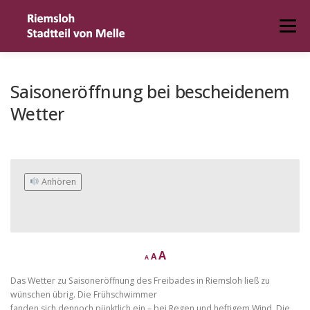
Zum
Inhalt
Menü
springen
HOME
DER ORT
TERMIN MELDEN
Saisoneröffnung bei bescheidenem
Wetter
IMPRESSUM
 Anhören
D
R
I
A
A
A
e
e
c
n
s
Das Wetter zu Saisoneröffnung des Freibades in Riemsloh ließ zu
r
c
e
e
wünschen übrig. Die Frühschwimmer
a
t
fanden sich dennoch pünktlich ein – bei Regen und heftigem Wind. Die
s