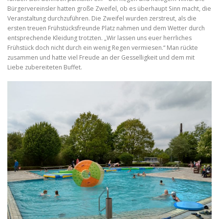
r
e
f
Bürgervereinsler hatten große Zweifel, ob es überhaupt Sinn macht, die
e
f
o
Veranstaltung durchzuführen. Die Zweifel wurden zerstreut, als die
o
a
n
n
ersten treuen Frühstücksfreunde Platz nahmen und dem Wetter durch
t
t
entsprechende Kleidung trotzten. „Wir lassen uns euer herrliches
s
s
s
Frühstück doch nicht durch ein wenig Regen vermiesen.“ Man rückte
i
e
z
i
zusammen und hatte viel Freude an der Gesselligkeit und dem mit
e
f
z
Liebe zubereiteten Buffet.
.
e
o
.
n
t
s
i
z
e
.