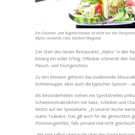
Ein Gaumen- und Augenschmaus ist nicht nur der Vorspeisen
Mylos servieren. Foto: Norbert Wiegand
Der Start des neuen Restaurants „Mylos“ in den 
bislang ein voller Erfolg. Offenbar schmeckt den G
Fleisch- und Fischgerichten.
Zu den Rennern gehören das traditionelle Moussaka
Bohnensuppe. Aber auch die typischen Speisen – wie
Als Besonderheiten stehen mit Speckstreifen umhül
Schweinesteakröllchen mit Käse, Schinken und Cham
Motto auf der Speisekarte. „In unserer Küche werden
Ioanis Tsakalos. Das gilt auch für die gemischten g
Pommesgerichte, falls jemand mal nicht griechisc
„Wir sind selbst überrascht über den Gästeansturm 