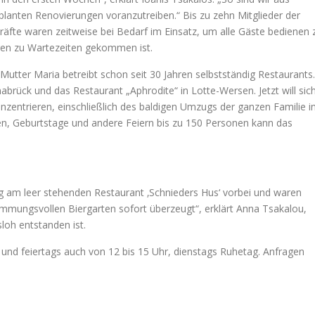
lanten Renovierungen voranzutreiben.“ Bis zu zehn Mitglieder der
fte waren zeitweise bei Bedarf im Einsatz, um alle Gäste bedienen 
gen zu Wartezeiten gekommen ist.
 Mutter Maria betreibt schon seit 30 Jahren selbstständig Restaurants.
rück und das Restaurant „Aphrodite“ in Lotte-Wersen. Jetzt will sic
nzentrieren, einschließlich des baldigen Umzugs der ganzen Familie i
, Geburtstage und andere Feiern bis zu 150 Personen kann das
g am leer stehenden Restaurant ‚Schnieders Hus‘ vorbei und waren
mungsvollen Biergarten sofort überzeugt“, erklärt Anna Tsakalou,
loh entstanden ist.
 und feiertags auch von 12 bis 15 Uhr, dienstags Ruhetag. Anfragen