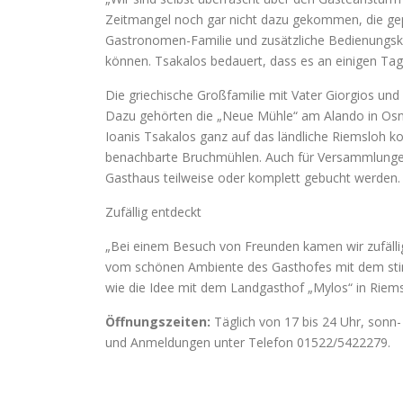
Zeitmangel noch gar nicht dazu gekommen, die gep
Gastronomen-Familie und zusätzliche Bedienungskrä
können. Tsakalos bedauert, dass es an einigen Ta
Die griechische Großfamilie mit Vater Giorgios und
Dazu gehörten die „Neue Mühle“ am Alando in Osnab
Ioanis Tsakalos ganz auf das ländliche Riemsloh ko
benachbarte Bruchmühlen. Auch für Versammlungen
Gasthaus teilweise oder komplett gebucht werden.
Zufällig entdeckt
„Bei einem Besuch von Freunden kamen wir zufälli
vom schönen Ambiente des Gasthofes mit dem stim
wie die Idee mit dem Landgasthof „Mylos“ in Riems
Öffnungszeiten:
Täglich von 17 bis 24 Uhr, sonn-
und Anmeldungen unter Telefon 01522/5422279.