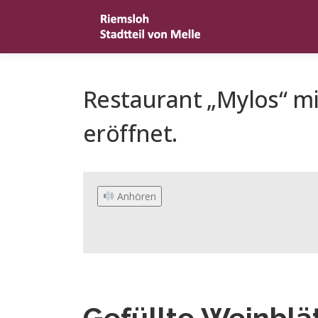
Zum
Inhalt
springen
Restaurant „Mylos“ mi
eröffnet.
 Anhören
Gefüllte Weinblä