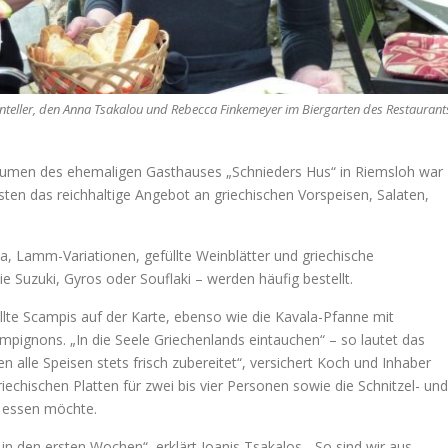
teller, den Anna Tsakalou und Rebecca Finkemeyer im Biergarten des Restaurant
Räumen des ehemaligen Gasthauses „Schnieders Hus“ in Riemsloh war
ästen das reichhaltige Angebot an griechischen Vorspeisen, Salaten,
, Lamm-Variationen, gefüllte Weinblätter und griechische
 Suzuki, Gyros oder Souflaki – werden häufig bestellt.
lte Scampis auf der Karte, ebenso wie die Kavala-Pfanne mit
pignons. „In die Seele Griechenlands eintauchen“ – so lautet das
 alle Speisen stets frisch zubereitet“, versichert Koch und Inhaber
riechischen Platten für zwei bis vier Personen sowie die Schnitzel- und
h essen möchte.
in den ersten Wochen“, erklärt Ioanis Tsakalos. „So sind wir aus