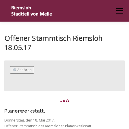
Zum
Inhalt
Menü
springen
HOME
DER ORT
TERMIN MELDEN
Offener Stammtisch Riemsloh
18.05.17
IMPRESSUM
 Anhören
D
R
I
A
A
A
e
e
c
n
Planerwerkstatt.
s
r
c
e
e
a
Donnerstag, den 18. Mai 2017.
t
r
s
Offener Stammtisch der Riemsloher Planerwerkstatt.
e
f