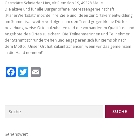
e
f
Gaststätte Schnieder Hus, Alt Riemsloh 19, 49328 Melle
o
o
Die aktive und für alle Bürger offene Interessengemeinschaft
a
n
n
„PlanerWerkstatt“ möchte ihre Ziele und Ideen zur Ortskernentwicklung,
t
t
s
s
am Stammtisch weiter verfolgen, um den Trend gegen kleine Dörfer
s
i
e
beziehungsweise Orte aufzuhalten und die vorhandenen Qualitäten und
z
i
e
Angebote des Ortes zu sichern. Die Teilnehmerinnen und Teilnehmer
f
z
.
der Stammtischrunde treffen und engagieren sich für Riemsloh nach
e
o
dem Motto: „Unser Ort hat Zukunftschancen, wenn wir das gemeinsam
.
n
in die Hand nehmen!“
t
Facebook
Twitter
Email
s
i
z
e
.
Suche
nach:
Sehenswert