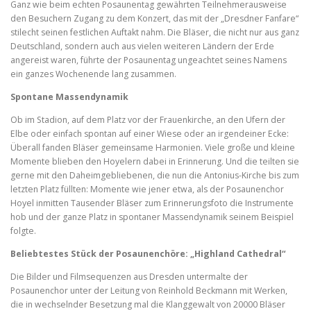
Ganz wie beim echten Posaunentag gewährten Teilnehmerausweise
den Besuchern Zugang zu dem Konzert, das mit der „Dresdner Fanfare“
stilecht seinen festlichen Auftakt nahm. Die Bläser, die nicht nur aus ganz
Deutschland, sondern auch aus vielen weiteren Ländern der Erde
angereist waren, führte der Posaunentag ungeachtet seines Namens
ein ganzes Wochenende lang zusammen.
Spontane Massendynamik
Ob im Stadion, auf dem Platz vor der Frauenkirche, an den Ufern der
Elbe oder einfach spontan auf einer Wiese oder an irgendeiner Ecke:
Überall fanden Bläser gemeinsame Harmonien. Viele große und kleine
Momente blieben den Hoyelern dabei in Erinnerung. Und die teilten sie
gerne mit den Daheimgebliebenen, die nun die Antonius-Kirche bis zum
letzten Platz füllten: Momente wie jener etwa, als der Posaunenchor
Hoyel inmitten Tausender Bläser zum Erinnerungsfoto die Instrumente
hob und der ganze Platz in spontaner Massendynamik seinem Beispiel
folgte.
Beliebtestes Stück der Posaunenchöre: „Highland Cathedral“
Die Bilder und Filmsequenzen aus Dresden untermalte der
Posaunenchor unter der Leitung von Reinhold Beckmann mit Werken,
die in wechselnder Besetzung mal die Klanggewalt von 20000 Bläser