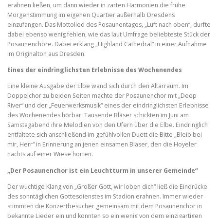
erahnen ließen, um dann wieder in zarten Harmonien die frühe
Morgenstimmung im eigenen Quartier außerhalb Dresdens
einzufangen. Das Mottolied des Posaunentages, „Luft nach oben“, durfte
dabei ebenso wenig fehlen, wie das laut Umfrage beliebteste Stück der
Posaunenchöre. Dabei erklang „Highland Cathedral“ in einer Aufnahme
im Originalton aus Dresden.
Eines der eindringlichsten Erlebnisse des Wochenendes
Eine kleine Ausgabe der Elbe wand sich durch den Altarraum. Im
Doppelchor zu beiden Seiten machte der Posaunenchor mit „Deep
River“ und der „Feuerwerksmusik“ eines der eindringlichsten Erlebnisse
des Wochenendes hörbar: Tausende Bläser schickten im Juni am
Samstagabend ihre Melodien von den Ufern über die Elbe. Eindringlich
entfaltete sich anschließend im gefühlvollen Duett die Bitte „Bleib bei
mir, Herr“ in Erinnerung an jenen einsamen Bläser, den die Hoyeler
nachts auf einer Wiese hörten.
„Der Posaunenchor ist ein Leuchtturm in unserer Gemeinde“
Der wuchtige Klang von „Großer Gott, wir loben dich“ ließ die Eindrücke
des sonntäglichen Gottesdienstes im Stadion erahnen. Immer wieder
stimmten die Konzertbesucher gemeinsam mit dem Posaunenchor in
bekannte Lieder ein und konnten so ein wenig von dem einzigartigen