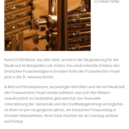
a
(c) David Corby
n
n
t
t
s
s
s
i
e
z
i
e
f
z
.
e
o
.
n
t
s
Rund 20 000 Bläser aus aller Welt, vereint in der Begeisterung für die
i
Musik und im klangvollen Lob Gottes: Das eindrucksvolle Erlebnis des
z
Deutschen Posaunentages in Dresden holte der Posaunenchor Hoyel
jetzt in die St. Antonius-Kirche.
e
.
In Bild und Filmsequenzen, kurzweiligen Berichten und mit viel Musik ließ
der Posaunenchor Hoyel wiederaufleben, was sich den Bläsern
unauslöschlich ins Gedächtnis gebrannt hat: Die finanzielle
Unterstützung der Gemeinde und des Stadtteiljugendrings ermöglichte
es ihnen im Juni vergangenen Jahres, am Deutschen Posaunentag in
Dresden teilzunehmen. Ihren Dank machten sie am Samstag sichtbar
und hörbar.