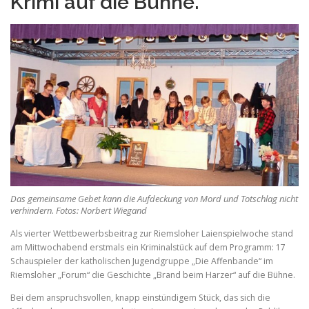
Krimi auf die Bühne.
r
e
f
e
f
o
o
a
n
n
t
t
s
s
s
i
e
z
i
e
f
z
.
e
o
.
n
t
s
i
Das gemeinsame Gebet kann die Aufdeckung von Mord und Totschlag nicht
z
verhindern. Fotos: Norbert Wiegand
e
Als vierter Wettbewerbsbeitrag zur Riemsloher Laienspielwoche stand
.
am Mittwochabend erstmals ein Kriminalstück auf dem Programm: 17
Schauspieler der katholischen Jugendgruppe „Die Affenbande“ im
Riemsloher „Forum“ die Geschichte „Brand beim Harzer“ auf die Bühne.
Bei dem anspruchsvollen, knapp einstündigem Stück, das sich die