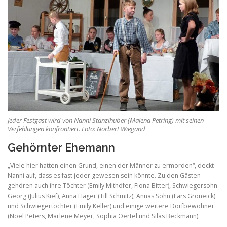
Jeder Festgast wird von Nanni Stanzlhuber (Malena Petring) mit seinen
Verfehlungen konfrontiert. Foto: Norbert Wiegand
Gehörnter Ehemann
„Viele hier hatten einen Grund, einen der Männer zu ermorden“, deckt
Nanni auf, dass es fast jeder gewesen sein könnte. Zu den Gästen
gehören auch ihre Töchter (Emily Mithöfer, Fiona Bitter), Schwiegersohn
Georg (Julius Kief), Anna Hager (Till Schmitz), Annas Sohn (Lars Groneick)
und Schwiegertochter (Emily Keller) und einige weitere Dorfbewohner
(Noel Peters, Marlene Meyer, Sophia Oertel und Silas Beckmann).