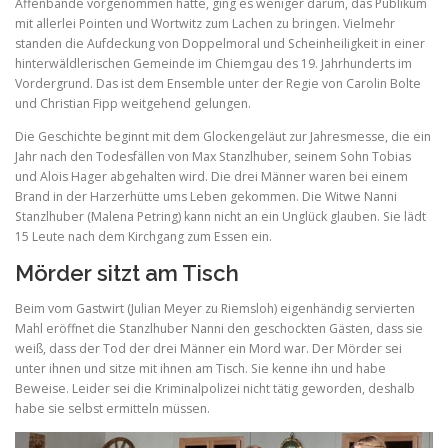
Affenbande vorgenommen hatte, ging es weniger darum, das Publikum
mit allerlei Pointen und Wortwitz zum Lachen zu bringen. Vielmehr
standen die Aufdeckung von Doppelmoral und Scheinheiligkeit in einer
hinterwäldlerischen Gemeinde im Chiemgau des 19. Jahrhunderts im
Vordergrund. Das ist dem Ensemble unter der Regie von Carolin Bolte
und Christian Fipp weitgehend gelungen.
Die Geschichte beginnt mit dem Glockengeläut zur Jahresmesse, die ein
Jahr nach den Todesfällen von Max Stanzlhuber, seinem Sohn Tobias
und Alois Hager abgehalten wird. Die drei Männer waren bei einem
Brand in der Harzerhütte ums Leben gekommen. Die Witwe Nanni
Stanzlhuber (Malena Petring) kann nicht an ein Unglück glauben. Sie lädt
15 Leute nach dem Kirchgang zum Essen ein.
Mörder sitzt am Tisch
Beim vom Gastwirt (Julian Meyer zu Riemsloh) eigenhändig servierten
Mahl eröffnet die Stanzlhuber Nanni den geschockten Gästen, dass sie
weiß, dass der Tod der drei Männer ein Mord war. Der Mörder sei
unter ihnen und sitze mit ihnen am Tisch. Sie kenne ihn und habe
Beweise. Leider sei die Kriminalpolizei nicht tätig geworden, deshalb
habe sie selbst ermitteln müssen.