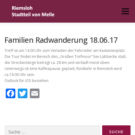
Zum
Inhalt
Menü
springen
HOME
DER ORT
TERMIN MELDEN
Familien Radwanderung 18.06.17
Treff ist um 14.00 Uhr zum Verladen der Fahrräder am Kastanienplatz.
Die Tour findet im Bereich des „Großen Torfmoor“ bei Lübbecke statt,
IMPRESSUM
die Streckenlänge beträgt ca. 28 km und verläuft meist eben.
Unterwegs ist eine Kaffeepause geplant, Rückkehr in Riemsloh wird
ca.19.00 Uhr sein.
Outlook für iOS beziehen
Facebook
Twitter
Email
Suche
nach: