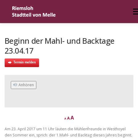
Zum
Inhalt
Me
springen
HOME
DER ORT
TERMIN MELDEN
IMPRESSUM
Beginn der Mahl- und Backtage
23.04.17
Termin melden
 Anhören
D
R
I
A
A
A
e
e
c
n
s
Am 23. April 2017 um 11 Uhr läuten die Mühlenfreunde in Westhoyel
r
c
e
e
den Sommer ein, sprich: der 1.Mahl- und Backtag dieses Jahres beginnt.
a