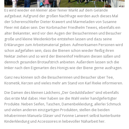
Es wird wieder ein kleiner aber feiner Markt auf dem Gelände
aufgebaut. Aufgrund der großen Nachfrage werden auch dieses Mal
der Scherenschleifer Dieter Krawert und Marmeladen von Susanne
Fleer mit dabei sein. Der Korbmacher Friedhelm Tewes, ebenfalls ein
alter Bekannter, wird vor den Augen der Besucherinnen und Besucher
große und kleine Weidenkörbe entstehen lassen und dazu seine
Erklärungen zum Arbeitsmaterial geben. Aufmerksamen Personen wird
schon aufgefallen sein, dass die Bienen schon wieder fleißig ihren
Nektar ziehen und so wird der Bienenhof Hellmann diesen süßen und
dennoch gesunden Brotaufstrich anbieten. Außerdem lassen sich die
Imker nach den Eigenarten des Honigs wie der Biene gerne ausfragen.
Ganz neu können sich die Besucherinnen und Besucher über Tee,
Kosmetik, Kerzen und vieles mehr am Stand von Karl Rieke informieren.
Die Damen des kleinen Lädchens „Der Geduldsfaden“ sind ebenfalls
das erste Mal dabei. Hier haben sie die Wahl vieler handgefertigter
Produkte. Neben Seifen, Taschen, Damenbekleidung, allerlei Schmuck
und vielen anderen einzigartigen Produkten, stellen die beiden
Inhaberinnen Manuela Gläser und Yvonne Lanwert selbst kunterbunte
Kinderkleidung und Accessoires in liebevoller Näharbeit her.