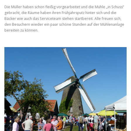
t
r
s
Die Müller haben schon fleißig vorgearbeitet und die Mühle „in Schuss“
e
f
e
f
gebracht, die Räume haben ihren Frühjahrsputz hinter sich und die
o
o
Bäcker wie auch das Serviceteam stehen startbereit. Alle freuen sich,
a
n
n
t
den Besuchern wieder ein paar schöne Stunden auf der Mühlenanlage
t
s
s
bereiten zu können.
s
i
e
z
i
e
f
z
.
e
o
.
n
t
s
i
z
e
.