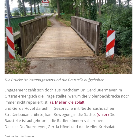
o
o
a
n
n
t
t
s
s
s
i
e
z
i
e
f
z
.
e
o
.
n
t
s
i
Die Brücke ist instandgesetzt und die Baustelle aufgehoben
z
e
Engagement zahlt sich doch aus: Nachdem Dr. Gerd Buermeyer im
Ortsrat ernergisch die Frage stellte, warum die Violenbachbrücke noch
.
immer nicht repariert ist
(s. Meller Kreisblatt)
und Gerda Hövel daraufhin Gespräche mit Niedersächsischen
Straßenbauamt führte, kam Bewegung in die Sache.
(s.hier)
Die
Baustelle ist aufgehoben, die Radler können sich freuen.
Dank an Dr. Buermeyer, Gerda Hövel und das Meller Kreisblatt.
Peter Mittelberg