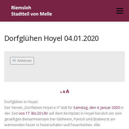
Zum
Inhalt
Menü
springen
HOME
DER ORT
TERMIN MELDEN
Dorfglühen Hoyel 04.01.2020
IMPRESSUM
 Anhören
D
R
I
A
A
A
e
e
c
n
s
Dorfglühen in Hoyel.
r
c
e
e
Der Verein „Dorfleben Hoyel e.V“ lädt für
Samstag, den 4. Januar 2020
in
a
t
der Zeit
von 17 Bis 20 Uhr
auf dem Kirchplatz in Hoyel herzlich ein zum
r
s
e
f
geselligen Beisammensein bei Glühwein, Punsch und Bratwurst am
e
f
o
wärmenden Feuer in Feuerschalen und Feuertischen. Alle
o